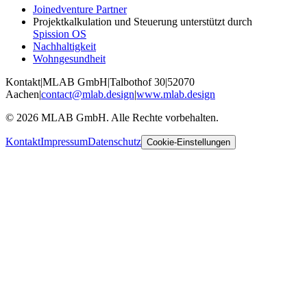
Joinedventure Partner
Projektkalkulation und Steuerung unterstützt durch
Spission OS
Nachhaltigkeit
Wohngesundheit
Kontakt
|
MLAB GmbH
|
Talbothof 30
|
52070
Aachen
|
contact@mlab.design
|
www.mlab.design
©
2026
MLAB GmbH. Alle Rechte vorbehalten.
Kontakt
Impressum
Datenschutz
Cookie-Einstellungen