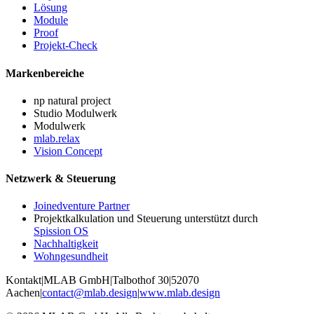
Lösung
Module
Proof
Projekt-Check
Markenbereiche
np natural project
Studio Modulwerk
Modulwerk
mlab.relax
Vision Concept
Netzwerk & Steuerung
Joinedventure Partner
Projektkalkulation und Steuerung unterstützt durch
Spission OS
Nachhaltigkeit
Wohngesundheit
Kontakt
|
MLAB GmbH
|
Talbothof 30
|
52070
Aachen
|
contact@mlab.design
|
www.mlab.design