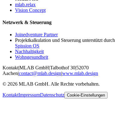
mlab.relax
Vision Concept
Netzwerk & Steuerung
Joinedventure Partner
Projektkalkulation und Steuerung unterstützt durch
Spission OS
Nachhaltigkeit
Wohngesundheit
Kontakt
|
MLAB GmbH
|
Talbothof 30
|
52070
Aachen
|
contact@mlab.design
|
www.mlab.design
©
2026
MLAB GmbH. Alle Rechte vorbehalten.
Kontakt
Impressum
Datenschutz
Cookie-Einstellungen