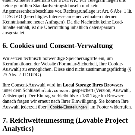
einen Anbieter außerhalb der EU/EWR. Für Telegram liegen uns
keine geprüften Standardvertragsklauseln und kein
Angemessenheitsbeschluss vor. Rechtsgrundlage ist Art. 6 Abs. 1 lit.
f DSGVO (berechtigtes Interesse an einer zeitnahen internen
Kenntnisnahme neuer Anfragen). Da die Nachricht keine Lead-
Inhalte enthält, ist die Übermittlung inhaltlich datensparsam
ausgestaltet.
6. Cookies und Consent-Verwaltung
Wir setzen technisch notwendige Speicherzugriffe ein, um
Kernfunktionen der Website (Formular-Sicherheit, Ihre Cookie-
Auswahl) zu ermöglichen. Diese sind nicht zustimmungspflichtig (§
25 Abs. 2 TDDDG).
Ihre Consent-Auswahl wird im
Local Storage Ihres Browsers
unter dem Schlüssel
gespeichert (Version, Auswahl,
mlab.consent
Zeitstempel). Der Eintrag verbleibt bis zu 180 Tage im Browser;
danach fragen wir erneut nach Ihrer Einwilligung. Sie können Ihre
Auswahl jederzeit über
im Footer widerrufen.
Cookie-Einstellungen
7. Reichweitenmessung (Lovable Project
Analytics)