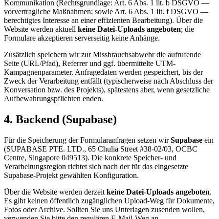
Kommunikation (Rechtsgrundlage: Art. 6 Abs. 1 lit. b DSGVO —
vorvertragliche Maßnahmen; sowie Art. 6 Abs. 1 lit. f DSGVO —
berechtigtes Interesse an einer effizienten Bearbeitung). Über die
Website werden aktuell
keine Datei-Uploads angeboten
; die
Formulare akzeptieren serverseitig keine Anhänge.
Zusätzlich speichern wir zur Missbrauchsabwehr die aufrufende
Seite (URL/Pfad), Referrer und ggf. übermittelte UTM-
Kampagnenparameter. Anfragedaten werden gespeichert, bis der
Zweck der Verarbeitung entfällt (typischerweise nach Abschluss der
Konversation bzw. des Projekts), spätestens aber, wenn gesetzliche
Aufbewahrungspflichten enden.
4. Backend (Supabase)
Für die Speicherung der Formularanfragen setzen wir
Supabase
ein
(SUPABASE PTE. LTD., 65 Chulia Street #38-02/03, OCBC
Centre, Singapore 049513). Die konkrete Speicher- und
Verarbeitungsregion richtet sich nach der für das eingesetzte
Supabase-Projekt gewählten Konfiguration.
Über die Website werden derzeit
keine Datei-Uploads angeboten
.
Es gibt keinen öffentlich zugänglichen Upload-Weg für Dokumente,
Fotos oder Archive. Sollten Sie uns Unterlagen zusenden wollen,
verwenden Sie bitte den regulären E-Mail-Weg an